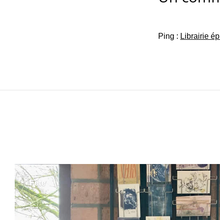
Ping :
Librairie é
Fête