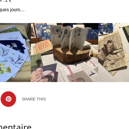
i : 2 €
lques jours…
SHARE THIS
entaire