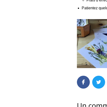
Frais d’envo
Patientez que
Un comm