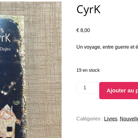
CyrK
€
8,00
Un voyage, entre guerre et ét
19 en stock
Ajouter au 
Catégories :
Livres
,
Nouvell