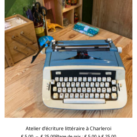
Atelier d’écriture littéraire à Charleroi
€
5,00
–
€
25,00
Plage de prix : € 5,00 à € 25,00